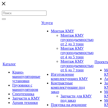
Услуги
Монтаж КМУ
Монтаж КМУ
грузоподъемностью
от 2 до 3 тонн
Монтаж КМУ
грузоподъемностью
от 4 до 5 тонн
Монтаж КМУ
Проект
Каталог
грузоподъемностью
от 6 до 7 тонн
М
Крано-
Изготовление
К
манипуляторные
комплектующих КМУ
А
установки
Контрактные
За
Грузовики с
комплектующие под
К
манипулятором
заказ
М
Спецтехника
Запчасти для КМУ
К
Запчасти к КМУ
под заказ
М
Архив техники
Покупка на аукционе
К