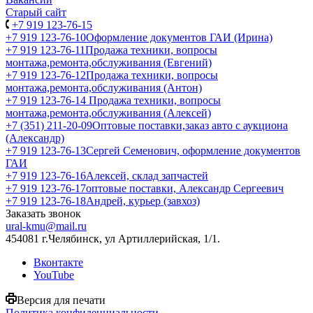
Старый сайт
+7 919 123-76-15
+7 919 123-76-10
Оформление документов ГАИ (Ирина)
+7 919 123-76-11
Продажа техники, вопросы
монтажа,ремонта,обслуживания (Евгений)
+7 919 123-76-12
Продажа техники, вопросы
монтажа,ремонта,обслуживания (Антон)
+7 919 123-76-14
Продажа техники, вопросы
монтажа,ремонта,обслуживания (Алексей)
+7 (351) 211-20-09
Оптовые поставки,заказ авто с аукциона
(Александр)
+7 919 123-76-13
Сергей Семенович, оформление документов
ГАИ
+7 919 123-76-16
Алексей, склад запчастей
+7 919 123-76-17
оптовые поставки, Александр Сергеевич
+7 919 123-76-18
Андрей, курьер (завхоз)
Заказать звонок
ural-kmu@mail.ru
454081 г.Челябинск, ул Артиллерийская, 1/1.
Вконтакте
YouTube
Версия для печати
Политика конфиденциальности