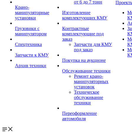
от 6 до 7 тонн
Проект
Крано-
манипуляторные
Изготовление
М
установки
комплектующих КМУ
К
А
Грузовики с
Контрактные
За
манипулятором
комплектующие под
К
заказ
М
Спецтехника
Запчасти для КМУ
К
под заказ
М
Запчасти к КМУ
К
Покупка на аукционе
Архив техники
Обслуживание техники
Ремонт крано-
манипуляторных
установок
Техническое
обслуживание
техники
Переоформление
автомобиля