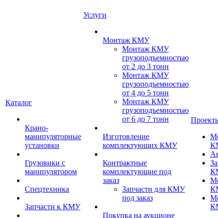
Услуги
Монтаж КМУ
Монтаж КМУ
грузоподъемностью
от 2 до 3 тонн
Монтаж КМУ
грузоподъемностью
от 4 до 5 тонн
Монтаж КМУ
Каталог
грузоподъемностью
от 6 до 7 тонн
Проект
Крано-
манипуляторные
Изготовление
М
установки
комплектующих КМУ
К
А
Грузовики с
Контрактные
За
манипулятором
комплектующие под
К
заказ
М
Спецтехника
Запчасти для КМУ
К
под заказ
М
Запчасти к КМУ
К
Покупка на аукционе