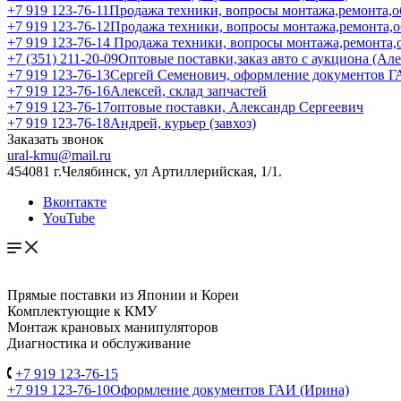
+7 919 123-76-11
Продажа техники, вопросы монтажа,ремонта,о
+7 919 123-76-12
Продажа техники, вопросы монтажа,ремонта,
+7 919 123-76-14
Продажа техники, вопросы монтажа,ремонта,
+7 (351) 211-20-09
Оптовые поставки,заказ авто с аукциона (Ал
+7 919 123-76-13
Сергей Семенович, оформление документов 
+7 919 123-76-16
Алексей, склад запчастей
+7 919 123-76-17
оптовые поставки, Александр Сергеевич
+7 919 123-76-18
Андрей, курьер (завхоз)
Заказать звонок
ural-kmu@mail.ru
454081 г.Челябинск, ул Артиллерийская, 1/1.
Вконтакте
YouTube
Прямые поставки из Японии и Кореи
Комплектующие к КМУ
Монтаж крановых манипуляторов
Диагностика и обслуживание
+7 919 123-76-15
+7 919 123-76-10
Оформление документов ГАИ (Ирина)