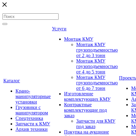
Услуги
Монтаж КМУ
Монтаж КМУ
грузоподъемностью
от 2 до 3 тонн
Монтаж КМУ
грузоподъемностью
от 4 до 5 тонн
Монтаж КМУ
Проект
Каталог
грузоподъемностью
от 6 до 7 тонн
М
Крано-
Изготовление
К
манипуляторные
комплектующих КМУ
А
установки
Контрактные
За
Грузовики с
комплектующие под
К
манипулятором
заказ
М
Спецтехника
Запчасти для КМУ
К
Запчасти к КМУ
под заказ
М
Архив техники
Покупка на аукционе
К