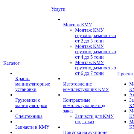
Услуги
Монтаж КМУ
Монтаж КМУ
грузоподъемностью
от 2 до 3 тонн
Монтаж КМУ
грузоподъемностью
от 4 до 5 тонн
Монтаж КМУ
Каталог
грузоподъемностью
от 6 до 7 тонн
Проект
Крано-
манипуляторные
Изготовление
М
установки
комплектующих КМУ
К
А
Грузовики с
Контрактные
За
манипулятором
комплектующие под
К
заказ
М
Спецтехника
Запчасти для КМУ
К
под заказ
М
Запчасти к КМУ
К
Покупка на аукционе