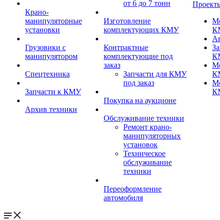
от 6 до 7 тонн
Проект
Крано-
манипуляторные
Изготовление
М
установки
комплектующих КМУ
К
А
Грузовики с
Контрактные
За
манипулятором
комплектующие под
К
заказ
М
Спецтехника
Запчасти для КМУ
К
под заказ
М
Запчасти к КМУ
К
Покупка на аукционе
Архив техники
Обслуживание техники
Ремонт крано-
манипуляторных
установок
Техническое
обслуживание
техники
Переоформление
автомобиля