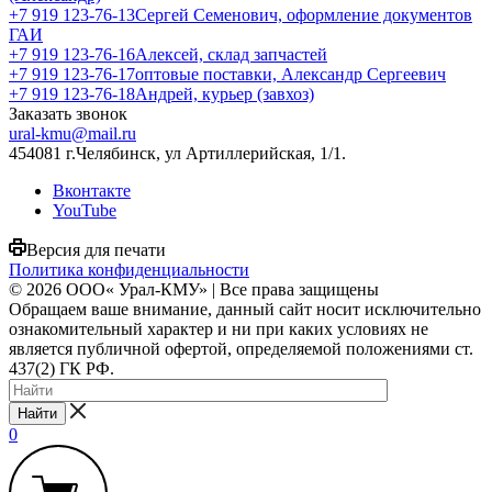
+7 919 123-76-13
Сергей Семенович, оформление документов
ГАИ
+7 919 123-76-16
Алексей, склад запчастей
+7 919 123-76-17
оптовые поставки, Александр Сергеевич
+7 919 123-76-18
Андрей, курьер (завхоз)
Заказать звонок
ural-kmu@mail.ru
454081 г.Челябинск, ул Артиллерийская, 1/1.
Вконтакте
YouTube
Версия для печати
Политика конфиденциальности
© 2026 ООО« Урал-КМУ» | Все права защищены
Обращаем ваше внимание, данный сайт носит исключительно
ознакомительный характер и ни при каких условиях не
является публичной офертой, определяемой положениями ст.
437(2) ГК РФ.
Найти
0