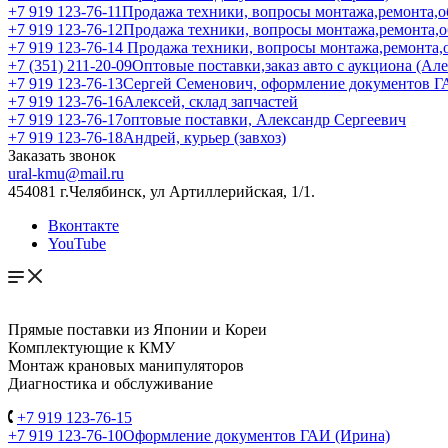
+7 919 123-76-11
Продажа техники, вопросы монтажа,ремонта,о
+7 919 123-76-12
Продажа техники, вопросы монтажа,ремонта,
+7 919 123-76-14
Продажа техники, вопросы монтажа,ремонта,
+7 (351) 211-20-09
Оптовые поставки,заказ авто с аукциона (Ал
+7 919 123-76-13
Сергей Семенович, оформление документов 
+7 919 123-76-16
Алексей, склад запчастей
+7 919 123-76-17
оптовые поставки, Александр Сергеевич
+7 919 123-76-18
Андрей, курьер (завхоз)
Заказать звонок
ural-kmu@mail.ru
454081 г.Челябинск, ул Артиллерийская, 1/1.
Вконтакте
YouTube
Прямые поставки из Японии и Кореи
Комплектующие к КМУ
Монтаж крановых манипуляторов
Диагностика и обслуживание
+7 919 123-76-15
+7 919 123-76-10
Оформление документов ГАИ (Ирина)