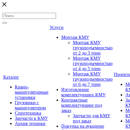
Услуги
Монтаж КМУ
Монтаж КМУ
грузоподъемностью
от 2 до 3 тонн
Монтаж КМУ
грузоподъемностью
от 4 до 5 тонн
Монтаж КМУ
Проект
Каталог
грузоподъемностью
от 6 до 7 тонн
М
Крано-
Изготовление
К
манипуляторные
комплектующих КМУ
А
установки
Контрактные
За
Грузовики с
комплектующие под
К
манипулятором
заказ
М
Спецтехника
Запчасти для КМУ
К
Запчасти к КМУ
под заказ
М
Архив техники
Покупка на аукционе
К