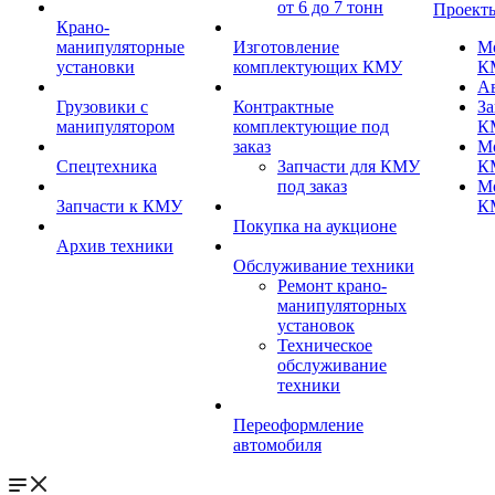
от 6 до 7 тонн
Проект
Крано-
манипуляторные
Изготовление
М
установки
комплектующих КМУ
К
А
Грузовики с
Контрактные
За
манипулятором
комплектующие под
К
заказ
М
Спецтехника
Запчасти для КМУ
К
под заказ
М
Запчасти к КМУ
К
Покупка на аукционе
Архив техники
Обслуживание техники
Ремонт крано-
манипуляторных
установок
Техническое
обслуживание
техники
Переоформление
автомобиля