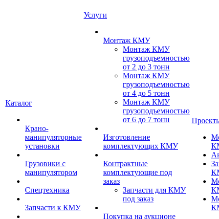
Услуги
Монтаж КМУ
Монтаж КМУ
грузоподъемностью
от 2 до 3 тонн
Монтаж КМУ
грузоподъемностью
от 4 до 5 тонн
Монтаж КМУ
Каталог
грузоподъемностью
от 6 до 7 тонн
Проект
Крано-
манипуляторные
Изготовление
М
установки
комплектующих КМУ
К
А
Грузовики с
Контрактные
За
манипулятором
комплектующие под
К
заказ
М
Спецтехника
Запчасти для КМУ
К
под заказ
М
Запчасти к КМУ
К
Покупка на аукционе